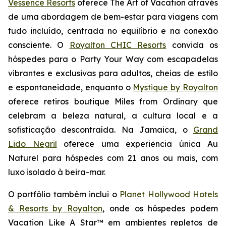
Vessence Resorts
oferece
The Art of Vacation
através
de uma abordagem de bem-estar para viagens com
tudo incluído, centrada no equilíbrio e na conexão
consciente. O
Royalton CHIC Resorts
convida os
hóspedes para o
Party Your Way
com escapadelas
vibrantes e exclusivas para adultos, cheias de estilo
e espontaneidade, enquanto o
Mystique by Royalton
oferece retiros boutique
Miles from Ordinary
que
celebram a beleza natural, a cultura local e a
sofisticação descontraída. Na Jamaica, o
Grand
Lido Negril
oferece uma experiência única
Au
Naturel
para hóspedes com 21 anos ou mais, com
luxo isolado à beira-mar.
O portfólio também inclui o
Planet Hollywood Hotels
& Resorts by Royalton
, onde os hóspedes podem
Vacation Like A Star™
em ambientes repletos de